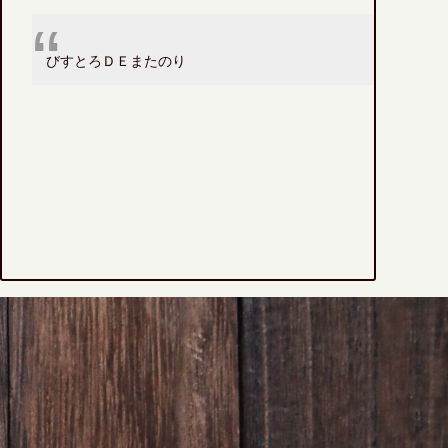
びすとろＤＥまたのり