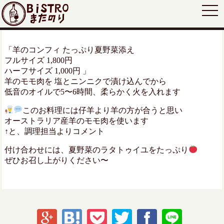
togg
navi
「羊のコンフィ たっぷり夏野菜添え
フルサイズ 1,800円
ハーフサイズ 1,000円 」
羊のモモ肉を 塩とニンニクで漬け込んでから
低音のオイルで5〜6時間、柔らかく火を入れます
このお料理には仔羊より羊の方が合うと思い
オーストラリア産羊のモモ肉を使います
↑と、調理担当よりコメント
付け合わせには、夏野菜のラタトゥイユをたっぷり
ぜひお召し上がりください〜